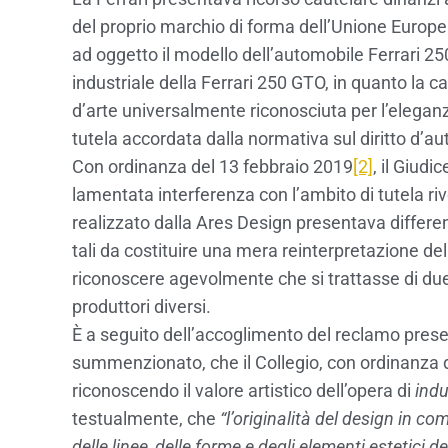
del proprio marchio di forma dell’Unione Europ
ad oggetto il modello dell’automobile Ferrari 250
industriale della Ferrari 250 GTO, in quanto la ca
d’arte universalmente riconosciuta per l’elegan
tutela accordata dalla normativa sul diritto d’au
Con ordinanza del 13 febbraio 2019
[2]
, il Giudi
lamentata interferenza con l’ambito di tutela riv
realizzato dalla Ares Design presentava differen
tali da costituire una mera reinterpretazione d
riconoscere agevolmente che si trattasse di due 
produttori diversi.
È a seguito dell’accoglimento del reclamo prese
summenzionato, che il Collegio, con ordinanza de
riconoscendo il valore artistico dell’opera di
indu
testualmente, che
“l’originalità del design in 
delle linee, delle forme e degli elementi estetici 