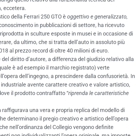
a, eccetera.
istico della Ferrari 250 GTO è
oggettivo e generalizzato,
iconoscimento in pubblicazioni di settore, ha ricevuto
a riprodotta in sculture esposte in musei e in occasione di
re, da ultimo, che si tratta dell’auto in assoluto più
 al prezzo record di oltre 40 milioni di euro.
el diritto d’autore, a differenza del giudizio relativo alla
 (quale è ad esempio il marchio registrato) verte
l’opera dell’ingegno, a prescindere dalla confusorietà. In
 industriale avente carattere creativo e valore artistico,
ove il prodotto contraffatto “
riprenda le caratteristiche
 raffigurava una vera e propria replica del modello di
e determinano il pregio creativo e artistico dell’opera
i che nell’ordinanza del Collegio vengono definite
menti non individualizzanti l’opera originale, ma imposte