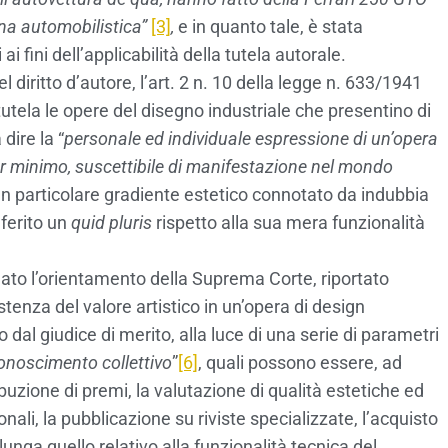
na automobilistica”
[3]
,
e in quanto tale, è stata
 fini dell’applicabilità della tutela autorale.
el diritto d’autore, l’art. 2 n. 10 della legge n. 633/1941
utela le opere del disegno industriale che presentino di
dire la “
personale ed individuale espressione di un’opera
pur minimo, suscettibile di manifestazione nel mondo
 un particolare gradiente estetico connotato da indubbia
nferito un
quid pluris
rispetto alla sua mera funzionalità
dato l’orientamento della Suprema Corte, riportato
stenza del valore artistico in un’opera di design
 dal giudice di merito, alla luce di una serie di parametri
conoscimento collettivo
”
[6]
, quali possono essere, ad
buzione di premi, la valutazione di qualità estetiche ed
ionali, la pubblicazione su riviste specializzate, l’acquisto
lunga quello relativo alla funzionalità tecnica del