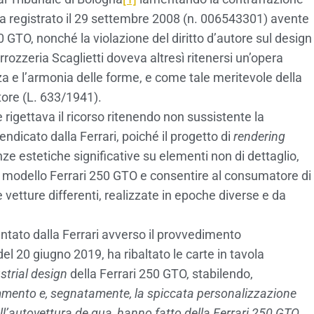
ea registrato il 29 settembre 2008 (n. 006543301) avente
 GTO, nonché la violazione del diritto d’autore sul design
rrozzeria Scaglietti doveva altresì ritenersi un’opera
za e l’armonia delle forme, e come tale meritevole della
tore (L. 633/1941).
ce rigettava il ricorso ritenendo non sussistente la
endicato dalla Ferrari, poiché il progetto di
rendering
ze estetiche significative su elementi non di dettaglio,
el modello Ferrari 250 GTO e consentire al consumatore di
vetture differenti, realizzate in epoche diverse e da
ntato dalla Ferrari avverso il provvedimento
l 20 giugno 2019, ha ribaltato le carte in tavola
strial design
della Ferrari 250 GTO, stabilendo,
commento e, segnatamente, la spiccata personalizzazione
dell’autovettura de qua, hanno fatto della Ferrari 250 GTO