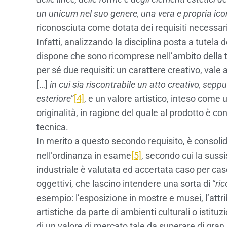
un unicum nel suo genere, una vera e propria ico
riconosciuta come dotata dei requisiti necessari ai
Infatti, analizzando la disciplina posta a tutela d
dispone che sono ricomprese nell’ambito della t
per sé due requisiti: un carattere creativo, vale a 
[…]
in cui sia riscontrabile un atto creativo, sep
esteriore
”
[4]
, e un valore artistico, inteso come
originalità, in ragione del quale al prodotto è co
tecnica.
In merito a questo secondo requisito, è consoli
nell’ordinanza in esame
[5]
, secondo cui la sussi
industriale è valutata ed accertata caso per caso
oggettivi, che lascino intendere una sorta di “
ri
esempio: l’esposizione in mostre e musei, l’attri
artistiche da parte di ambienti culturali o istituz
di un valore di mercato tale da superare di gran 