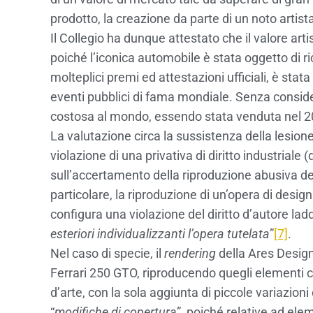
prodotto, la creazione da parte di un noto artist
Il Collegio ha dunque attestato che il valore art
poiché l’iconica automobile è stata oggetto di r
molteplici premi ed attestazioni ufficiali, è stat
eventi pubblici di fama mondiale. Senza considera
costosa al mondo, essendo stata venduta nel 2018
La valutazione circa la sussistenza della lesione d
violazione di una privativa di diritto industriale
sull’accertamento della riproduzione abusiva del
particolare, la riproduzione di un’opera di design
configura una violazione del diritto d’autore ladd
esteriori individualizzanti l’opera tutelata
”
[7]
.
Nel caso di specie, il
rendering
della Ares Design
Ferrari 250 GTO, riproducendo quegli elementi ch
d’arte, con la sola aggiunta di piccole variazion
“
modifiche di copertura
”, poiché relative ad ele