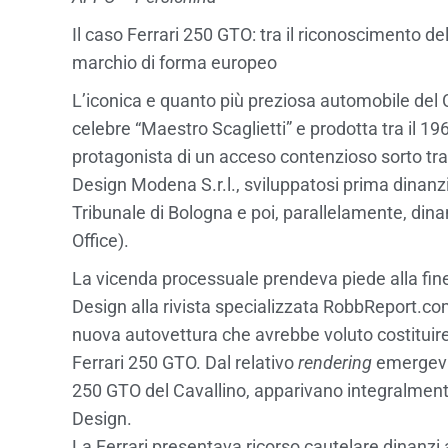
Il caso Ferrari 250 GTO: tra il riconoscimento de
marchio di forma europeo
L’iconica e quanto più preziosa automobile del 
celebre “Maestro Scaglietti” e prodotta tra il 19
protagonista di un acceso contenzioso sorto tra
Design Modena S.r.l., sviluppatosi prima dinanzi
Tribunale di Bologna e poi, parallelamente, dina
Office).
La vicenda processuale prendeva piede alla fine 
Design alla rivista specializzata RobbReport.c
nuova autovettura che avrebbe voluto costituire
Ferrari 250 GTO. Dal relativo
rendering
emergeva 
250 GTO del Cavallino, apparivano integralmente
Design.
La Ferrari presentava ricorso cautelare dinanzi 