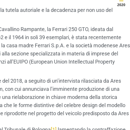
2020
lla tutela autoriale e la decadenza per non uso del
Cavallino Rampante, la Ferrari 250 GTO, ideata dal
62 e il 1964 in soli 39 esemplari, è stata recentemente
 la casa madre Ferrari S.p.A. e la società modenese Ares
 alla sezione specializzata in materia di imprese del
nzi all’EUIPO (European Union Intellectual Property
del 2018, a seguito di un’intervista rilasciata da Ares
om, con cui annunciava l’imminente produzione di una
 una rielaborazione in chiave moderna della storica
che le forme distintive del celebre design del modello
 riprodotte nel progetto del veicolo predisposto da Ares
al Tribunale di Bologna
[1]
lamentando la contraffazione