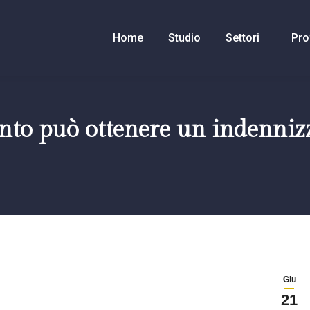
Home
Studio
Settori
Pro
ento può ottenere un indennizz
Giu
21