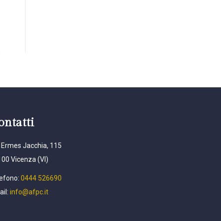
ontatti
 Ermes Jacchia, 115
00 Vicenza (VI)
efono:
0444 526690
il:
info@afpc.it