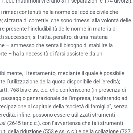
 1.000 matrimoni vi erano 311 separazioni e 174 divorzi).
 rimedi contenuti nelle norme del codice civile che
i tratta di correttivi che sono rimessi alla volontà delle
re presente l’ineludibilità delle norme in materia di
ti successori; si tratta, peraltro, di una materia
e – ammesso che senta il bisogno di stabilire la
te – ha la necessità di farsi assistere da un
tibilmente, il testamento, mediante il quale è possibile
 l’utilizzazione della quota disponibile dell’eredità;
i artt. 768 bis e ss. c.c. che conferiscono (in presenza di
re il passaggio generazionale dell’impresa, trasferendo ad
tecipazione al capitale della “società di famiglia”, senza
redità; infine, possono essere utilizzati strumenti
(2645 ter c.c.), con l’avvertenza che tali strumenti
ust
ti della riduzione (553 e ss. c.c.) e della collazione (737