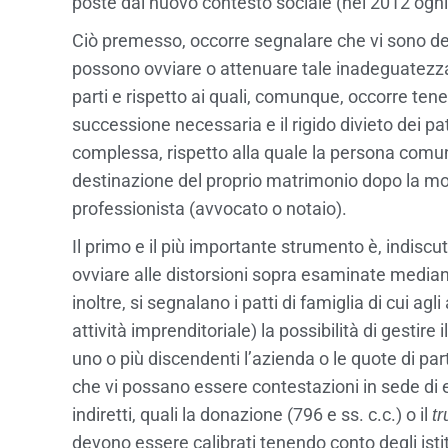
poste dal nuovo contesto sociale (nel 2012 ogni
Ciò premesso, occorre segnalare che vi sono dei
possono ovviare o attenuare tale inadeguatezza; s
parti e rispetto ai quali, comunque, occorre tene
successione necessaria e il rigido divieto dei pat
complessa, rispetto alla quale la persona comun
destinazione del proprio matrimonio dopo la mor
professionista (avvocato o notaio).
Il primo e il più importante strumento è, indiscu
ovviare alle distorsioni sopra esaminate mediante
inoltre, si segnalano i patti di famiglia di cui agl
attività imprenditoriale) la possibilità di gesti
uno o più discendenti l’azienda o le quote di par
che vi possano essere contestazioni in sede di e
indiretti, quali la donazione (796 e ss. c.c.) o il
tr
devono essere calibrati tenendo conto degli istitu