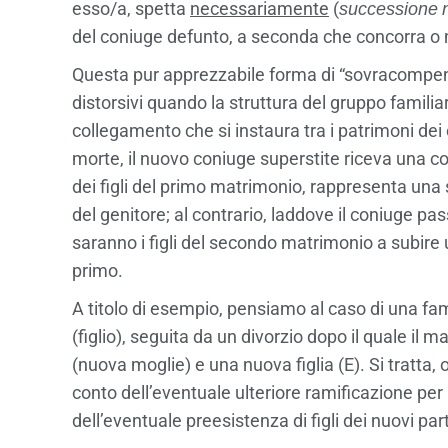
esso/a, spetta
necessariamente
(
successione
del coniuge defunto, a seconda che concorra o m
Questa pur apprezzabile forma di “sovracompensa
distorsivi quando la struttura del gruppo familiare
collegamento che si instaura tra i patrimoni dei
morte, il nuovo coniuge superstite riceva una co
dei figli del primo matrimonio, rappresenta una 
del genitore; al contrario, laddove il coniuge 
saranno i figli del secondo matrimonio a subire u
primo.
A titolo di esempio, pensiamo al caso di una fam
(figlio), seguita da un divorzio dopo il quale il 
(nuova moglie) e una nuova figlia (E). Si tratta,
conto dell’eventuale ulteriore ramificazione pe
dell’eventuale preesistenza di figli dei nuovi part