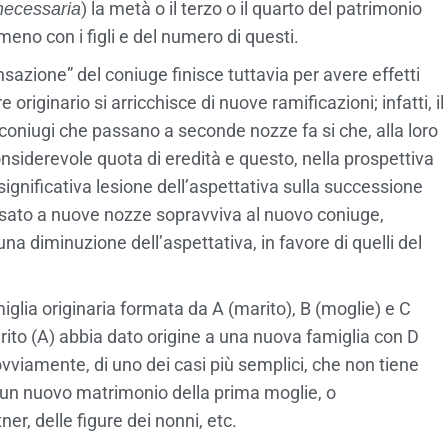
) la metà o il terzo o il quarto del patrimonio
necessaria
eno con i figli e del numero di questi.
zione” del coniuge finisce tuttavia per avere effetti
 originario si arricchisce di nuove ramificazioni; infatti, il
 coniugi che passano a seconde nozze fa si che, alla loro
nsiderevole quota di eredità e questo, nella prospettiva
significativa lesione dell’aspettativa sulla successione
passato a nuove nozze sopravviva al nuovo coniuge,
na diminuzione dell’aspettativa, in favore di quelli del
iglia originaria formata da A (marito), B (moglie) e C
marito (A) abbia dato origine a una nuova famiglia con D
 ovviamente, di uno dei casi più semplici, che non tiene
r un nuovo matrimonio della prima moglie, o
ner, delle figure dei nonni, etc.