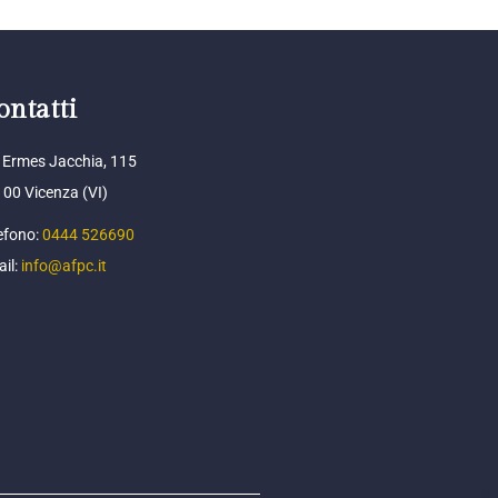
ontatti
 Ermes Jacchia, 115
00 Vicenza (VI)
efono:
0444 526690
il:
info@afpc.it