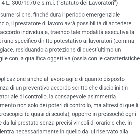
. 4 L. 300/1970 e s.m.i. (“Statuto dei Lavoratori”)
umersi che, finché dura il periodo emergenziale
ancio, il prestatore di lavoro avrà possibilità di accedere
accordo individuale, traendo tale modalità esecutiva la
 di uno specifico diritto potestativo ai lavoratori (comma
oggiace, residuando a protezione di quest’ultimo un
le con la qualifica oggettiva (ossia con le caratteristiche
plicazione anche al lavoro agile di quanto disposto
enza di un preventivo accordo scritto che disciplini (in
datoriale di controllo, la consapevole asimmetria
imento non solo dei poteri di controllo, ma altresì di quelli
acroscopici (e quasi di scuola), opporre in pressoché ogni
 da lui prestato senza precisi vincoli di orario e che, in
entra necessariamente in quello da lui riservato alla