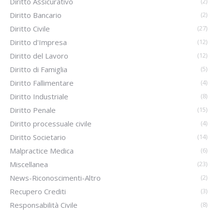
Diritto Assicurativo
(2)
Diritto Bancario
(2)
Diritto Civile
(27)
Diritto d'Impresa
(12)
Diritto del Lavoro
(12)
Diritto di Famiglia
(5)
Diritto Fallimentare
(4)
Diritto Industriale
(8)
Diritto Penale
(15)
Diritto processuale civile
(4)
Diritto Societario
(14)
Malpractice Medica
(6)
Miscellanea
(23)
News-Riconoscimenti-Altro
(2)
Recupero Crediti
(3)
Responsabilità Civile
(8)