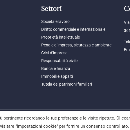
Settori
C
Società e lavoro
Via
Diritto commerciale e internazionale
361
Proprietà intellettuale
Tel
Penale d’impresa, sicurezza e ambiente
Ema
Crisi d’impresa
Responsabilità civile
Banca e finanza
Immobili e appalti
Tutela dei patrimoni familiari
iù pertinente ricordando le tue preferenze e le visite ripetute. Clicc
a avvocati s.n.c. | c.f. e p. iva 04187270246 – REA VI 385980
ale: Via Ermes Jacchia, 115 – 36100 Vicenza (VI)
i visitare "Impostazioni cookie" per fornire un consenso controllato.