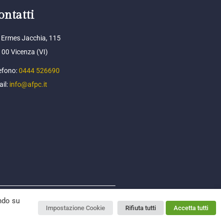
ontatti
 Ermes Jacchia, 115
00 Vicenza (VI)
efono:
0444 526690
il:
info@afpc.it
ando su
Impostazione Cookie
Rifiuta tutti
Accetta tutti