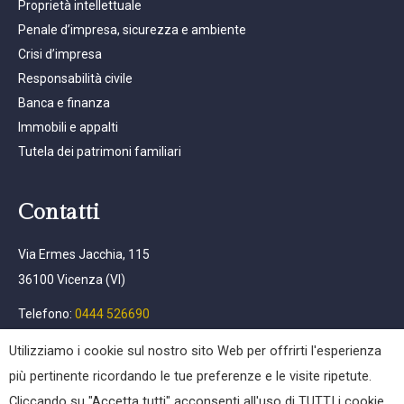
Proprietà intellettuale
Penale d’impresa, sicurezza e ambiente
Crisi d’impresa
Responsabilità civile
Banca e finanza
Immobili e appalti
Tutela dei patrimoni familiari
Contatti
Via Ermes Jacchia, 115
36100 Vicenza (VI)
Telefono:
0444 526690
Email:
info@afpc.it
Utilizziamo i cookie sul nostro sito Web per offrirti l'esperienza
più pertinente ricordando le tue preferenze e le visite ripetute.
Cliccando su "Accetta tutti" acconsenti all'uso di TUTTI i cookie.