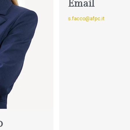
Email
s.facco@afpc.it
o