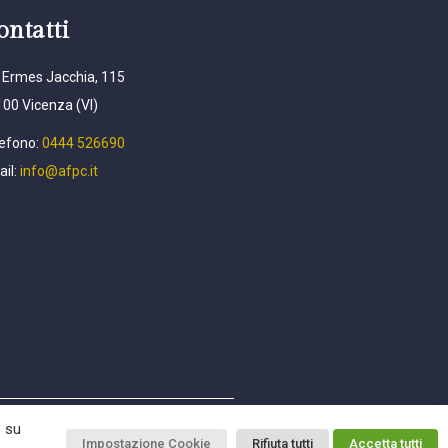
ontatti
 Ermes Jacchia, 115
00 Vicenza (VI)
efono:
0444 526690
il:
info@afpc.it
o su
Impostazione Cookie
Rifiuta tutti
Accetta tutti