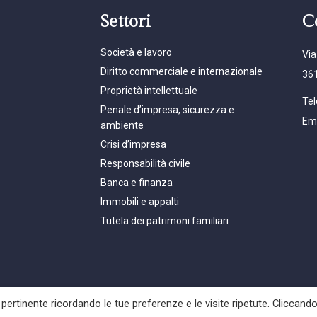
Settori
C
Società e lavoro
Via
Diritto commerciale e internazionale
361
Proprietà intellettuale
Tel
Penale d’impresa, sicurezza e
Ema
ambiente
Crisi d’impresa
Responsabilità civile
Banca e finanza
Immobili e appalti
Tutela dei patrimoni familiari
 pertinente ricordando le tue preferenze e le visite ripetute. Cliccand
ra avvocati s.n.c. | c.f. e p. iva 04187270246 – REA VI 385980