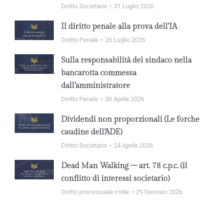
Diritto Societario
31 Luglio 2026
Il diritto penale alla prova dell’IA
Diritto Penale
26 Luglio 2026
Sulla responsabilità del sindaco nella
bancarotta commessa
dall’amministratore
Diritto Penale
30 Aprile 2026
Dividendi non proporzionali (Le forche
caudine dell’ADE)
Diritto Societario
24 Aprile 2026
Dead Man Walking – art. 78 c.p.c. (il
conflitto di interessi societario)
Diritto processuale civile
29 Gennaio 2026