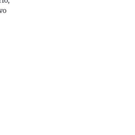
io,
vo