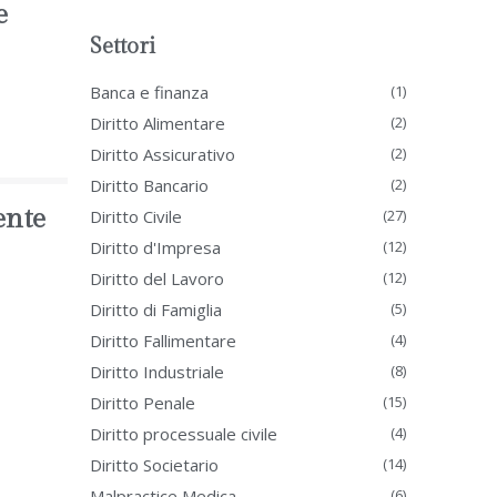
e
Settori
Banca e finanza
(1)
Diritto Alimentare
(2)
Diritto Assicurativo
(2)
Diritto Bancario
(2)
ente
Diritto Civile
(27)
Diritto d'Impresa
(12)
Diritto del Lavoro
(12)
Diritto di Famiglia
(5)
Diritto Fallimentare
(4)
Diritto Industriale
(8)
Diritto Penale
(15)
Diritto processuale civile
(4)
Diritto Societario
(14)
Malpractice Medica
(6)