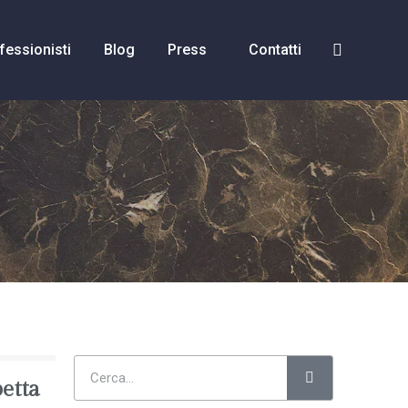
fessionisti
Blog
Press
Contatti
petta