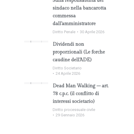
Sulla responsabilità del
sindaco nella bancarotta
commessa
dall’amministratore
Diritto Penale
30 Aprile 2026
Dividendi non
proporzionali (Le forche
caudine dell’ADE)
Diritto Societario
24 Aprile 2026
Dead Man Walking – art.
78 c.p.c. (il conflitto di
interessi societario)
Diritto processuale civile
29 Gennaio 2026