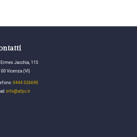
ontatti
 Ermes Jacchia, 115
00 Vicenza (VI)
efono:
0444 526690
il:
info@afpc.it